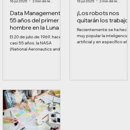
16 jul 2025
2 min de lectura
16 jul 2025
2 min de lectura
Data Management:
¡Los robots nos
55 años del primer
quitarán los trabajo
hombre en la Luna y
Recientemente se ha hech
el error que puso en
muy popular la inteligencia
El 20 de julio de 1969, hace
jaque a la NASA
artificial y en específico el
casi 55 años, la NASA
chat GPT. Usando código d
(National Aeronautics and
entrenamiento con...
Space Administration -
Administración Nacional de...