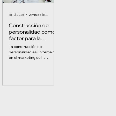
16 jul 2025
2 min de lectura
Construcción de
personalidad como
factor para la
innovación
La construcción de
personalidad es un tema que
en el marketing se ha
discutido en muchas
ocasiones. Un caso ejemplo
es la construcción...