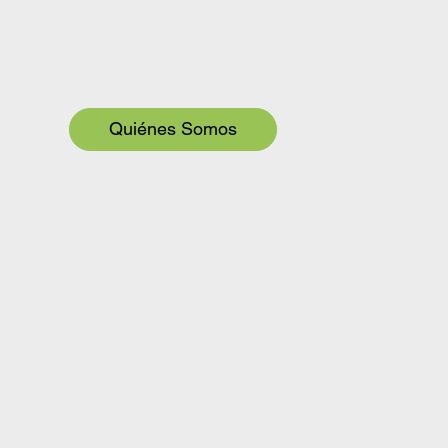
Lo que hacemos no está en ningún manual,
lo co-creamos con tu equipo y lo llevamos a
la acción.
Quiénes Somos
¿Por qué Borealis?