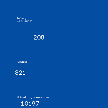
Países y
23 ciudades
208
Clientes
821
Retos de negocio resueltos
10197