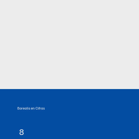
bienestar porque todo está conectado.
Aliados del cambio
Trabajamos con empresas líderes que
buscan romper el status quo.
Borealis en Cifras
8