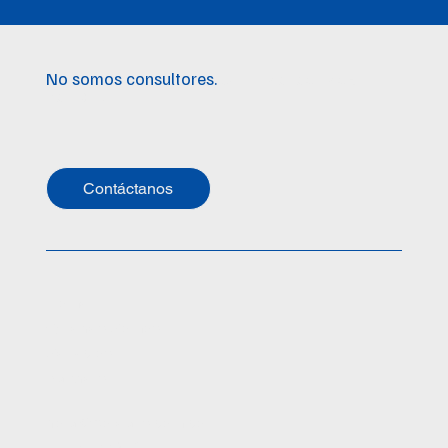
No somos consultores.
Somos aliados del
cambio.
Contáctanos
Home
Quienes Somos
Servicios
Partners
hola@borealis.com.co
+57 3122650878