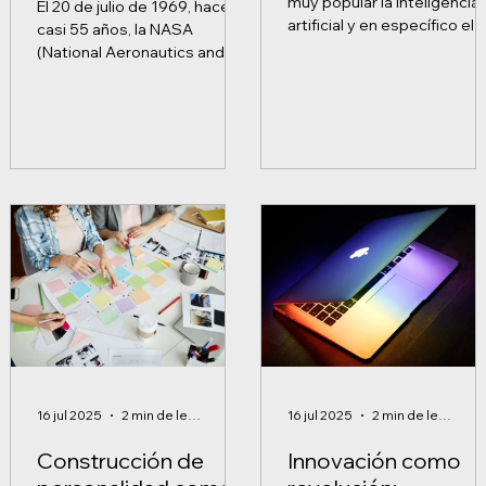
muy popular la inteligencia
El 20 de julio de 1969, hace
jaque a la NASA
artificial y en específico el
casi 55 años, la NASA
chat GPT. Usando código d
(National Aeronautics and
entrenamiento con...
Space Administration -
Administración Nacional de...
16 jul 2025
2 min de lectura
16 jul 2025
2 min de lectura
Construcción de
Innovación como