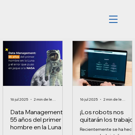
16 jul 2025
2 min de lectura
16 jul 2025
2 min de lectura
Data Management:
¡Los robots nos
55 años del primer
quitarán los trabajo
hombre en la Luna y
Recientemente se ha hech
el error que puso en