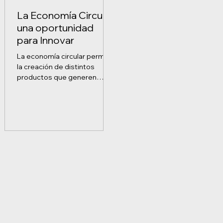
La Economía Circular,
una oportunidad
para Innovar
La economía circular permite
la creación de distintos
productos que generen
valor, mientras se saca
provecho de todos los
recursos donde...