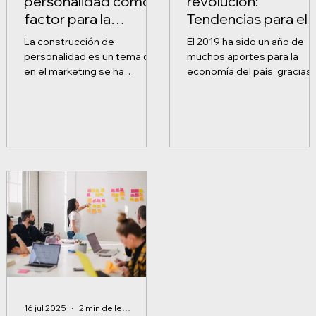
personalidad como
revolución:
factor para la
Tendencias para el
innovación
2020
La construcción de
El 2019 ha sido un año de
personalidad es un tema que
muchos aportes para la
en el marketing se ha
economía del país, gracias 
discutido en muchas
crecimiento notorio de
ocasiones. Un caso ejemplo
Startups y Pymes con
es la construcción...
propuestas...
16 jul 2025
2 min de lectura