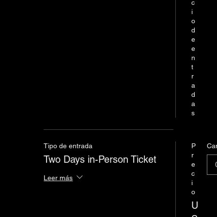
c
i
o
d
e
e
n
t
r
a
d
a
s
Tipo de entrada
P
Ca
r
Two Days in-Person Ticket
e
c
Leer más
i
o
U