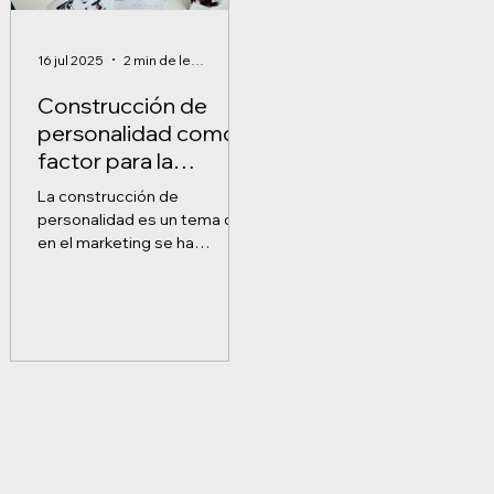
16 jul 2025
2 min de lectura
Construcción de
personalidad como
factor para la
innovación
La construcción de
personalidad es un tema que
en el marketing se ha
discutido en muchas
ocasiones. Un caso ejemplo
es la construcción...