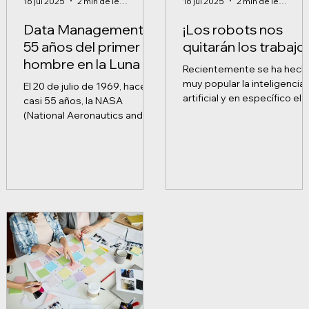
16 jul 2025
2 min de lectura
16 jul 2025
2 min de lectura
Data Management:
¡Los robots nos
55 años del primer
quitarán los trabajo
hombre en la Luna y
Recientemente se ha hech
el error que puso en
muy popular la inteligencia
El 20 de julio de 1969, hace
jaque a la NASA
artificial y en específico el
casi 55 años, la NASA
chat GPT. Usando código d
(National Aeronautics and
entrenamiento con...
Space Administration -
Administración Nacional de...