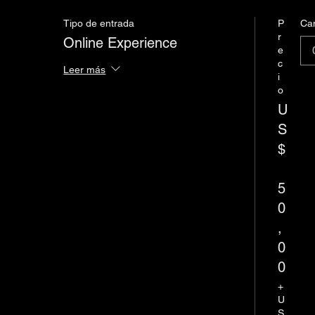
Tipo de entrada
P
Ca
r
Online Experience
e
c
Leer más
i
o
U
S
$
5
0
,
0
0
+
U
S