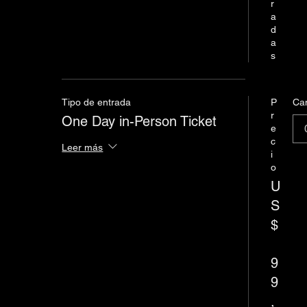
r
a
d
a
s
Tipo de entrada
P
Ca
r
One Day in-Person Ticket
e
c
Leer más
i
o
U
S
$
9
9
,